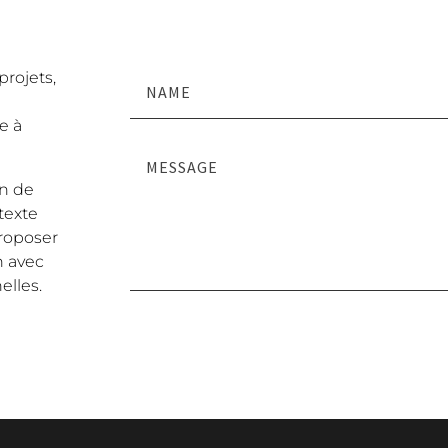
projets,
e à
in de
texte
roposer
n avec
elles.