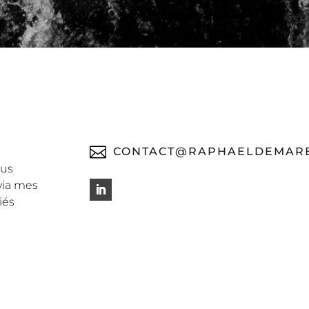

CONTACT@RAPHAELDEMARE
ous
via mes
iés